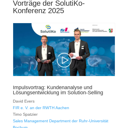
Vorträge der SolutiKo-
Konferenz 2025
Impulsvortrag: Kundenanalyse und
Lösungsentwicklung im Solution-Selling
David Evers
FIR e. V. an der RWTH Aachen
Timo Spatzier
Sales Management Department der Ruhr-Universität
Bochum