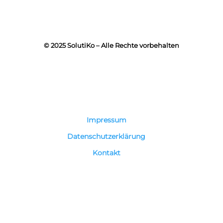
Druckmaschinen AG im Wandel
Markus Winter
Heidelberger Druckmaschinen AG
© 2025 SolutiKo – Alle Rechte vorbehalten
Impressum
Datenschutzerklärung
Kontakt