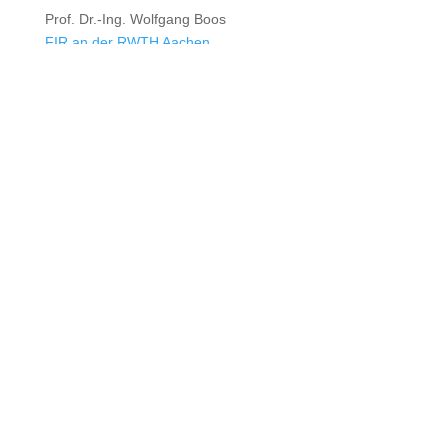
Prof. Dr.-Ing. Wolfgang Boos
FIR an der RWTH Aachen
Vorträge der SolutiKo-
Konferenz 2024
Impulsvortrag Solution-Selling